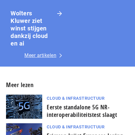
Wolters
Kluwer ziet
winst stijgen
dankzij cloud
en ai
Meer artikelen
Meer lezen
CLOUD & INFRASTRUCTUUR
Eerste standalone 5G NR-
interoperabiliteitstest slaagt
CLOUD & INFRASTRUCTUUR