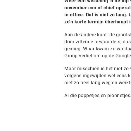
Weer een wisseling in de top 
november coo of chief operat
in office. Dat is niet zo lan
zo'n korte termijn überhaupt
Aan de andere kant: de grootst
door zittende bestuurders, du
genoeg. Waar kwam ze vandaan?
Group verliet om op de Google
Maar misschien is het niet zo 
volgens ingewijden wel eens ku
niet zo heel lang weg en werkte
Al die poppetjes en pionnetjes.