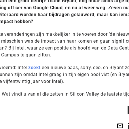
van een groot bedrijf: Diane Bryant, nog maar sinds afgel
ing officer van Google Cloud, en nu al weer weg. Zeven 
g. Uiteraard worden haar bijdragen gelauwerd, maar kan iem
 impact hebben?
e veranderingen zijn makkelijker in te voeren door ‘de nieuw
s misschien was de impact van haar komen en gaan signific
 Bij Intel, waar ze een positie als hoofd van de Data Cent
 Campus te gaan zitten.
vreemd: Intel
zoekt
een nieuwe baas, sorry, ceo, en Bryant z
nnen zijn omdat Intel graag in zijn eigen pool vist (en Bry
 vijfentwintig jaar voor Intel).
 Wat vindt u van al die zetten in Silicon Valley de laatste tij