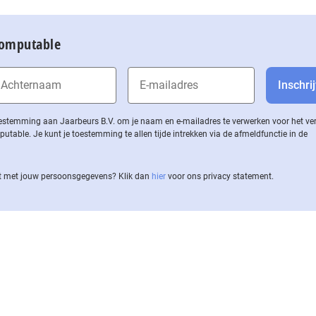
Computable
 toestemming aan Jaarbeurs B.V. om je naam en e-mailadres te verwerken voor het v
ble. Je kunt je toestemming te allen tijde intrekken via de af­meld­func­tie in de
 met jouw per­soons­ge­ge­vens? Klik dan
hier
voor ons privacy statement.