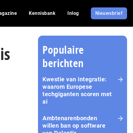
agazine
Kennisbank
Inlog
Nieuwsbrief
Populaire
is
berichten
Kwestie van integratie:
waarom Europese
techgiganten scoren met
ai
Amb­te­na­ren­bon­den
willen ban op software