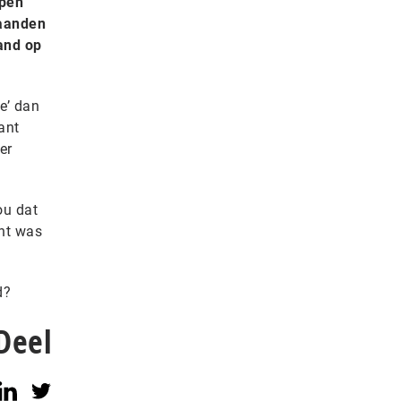
open
maanden
and op
e’ dan
ant
er
ou dat
ant was
d?
Deel