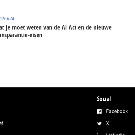
TA & AI
t je moet weten van de AI Act en de nieuwe
ansparantie-eisen
Social
Facebook
ef
X