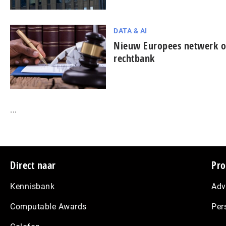
DATA & AI
Nieuw Europees netwerk on
rechtbank
...
Footer
Direct naar
Pro
Kennisbank
Adv
Computable Awards
Per