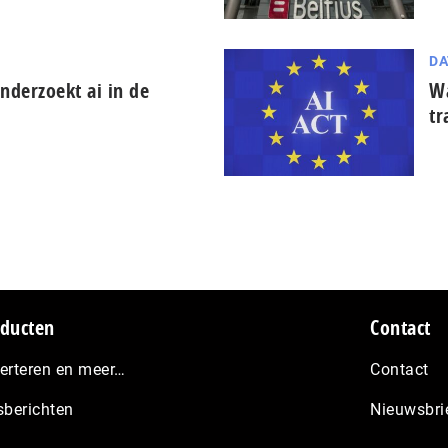
DA
derzoekt ai in de
Wa
tr
ducten
Contact
erteren en meer…
Contact
sberichten
Nieuwsbri