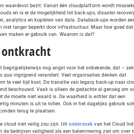
n waardevol bezit: Vanuit één cloudplatform wordt missiekr
ouds en is er de mogelijkheid tot back-ups, disaster recovery
en, analytics en kopiëren van data. Databack-ups worden ee
 niet langer beperkt door infrastructuur. Maar hoe goed dat
rijven maken er gebruik van. Waarom is dat?
 ontkracht
t begrijpelijkerwijs nog angst voor het onbekende, dat – zek
s quo ingrijpend verandert. Veel organisaties denken dat
 te veel tijd kost. De transitie van legacy back-up naar cl
vend beschouwd. Vaak is alleen de gedachte al genoeg om 
et de moeite niet waard is. De waarheid is echter dat een
tig minuten is uit te rollen. Ook in het dagelijks gebruik sch
econden terug te plaatsen.
 cloud niet veilig zou zijn. Uit
onderzoek
van het Cloud Ind
n de bedrijven veiligheid als een belemmering ziet om over t