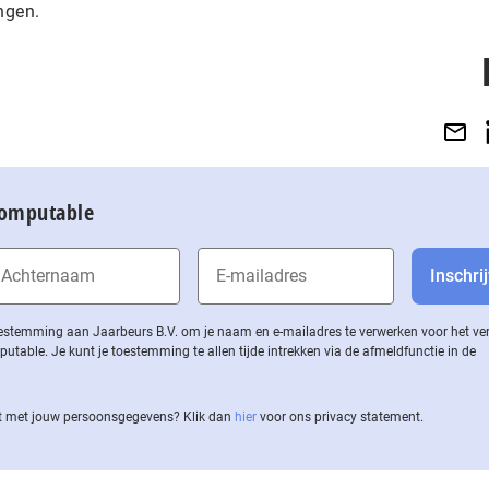
ingen.
Computable
 toestemming aan Jaarbeurs B.V. om je naam en e-mailadres te verwerken voor het v
ble. Je kunt je toestemming te allen tijde intrekken via de af­meld­func­tie in de
 met jouw per­soons­ge­ge­vens? Klik dan
hier
voor ons privacy statement.