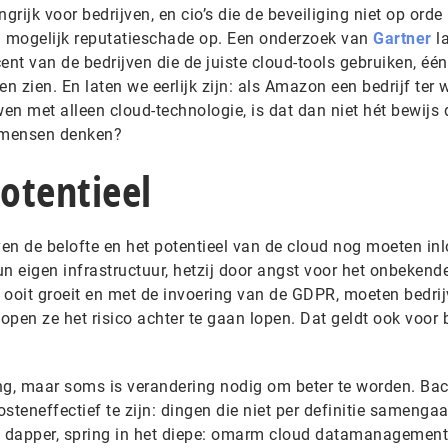
grijk voor bedrijven, en cio’s die de beveiliging niet op ord
n mogelijk reputatieschade op. Een onderzoek van
Gartner
l
cent van de bedrijven die de juiste cloud-tools gebruiken, éé
en zien. En laten we eerlijk zijn: als Amazon een bedrijf ter
n met alleen cloud-technologie, is dat dan niet hét bewijs 
el mensen denken?
potentieel
ven de belofte en het potentieel van de cloud nog moeten inl
n eigen infrastructuur, hetzij door angst voor het onbekend
 ooit groeit en met de invoering van de GDPR, moeten bedri
pen ze het risico achter te gaan lopen. Dat geldt ook voor 
g, maar soms is verandering nodig om beter te worden. Ba
steneffectief te zijn: dingen die niet per definitie samenga
 dapper, spring in het diepe: omarm cloud datamanagement 