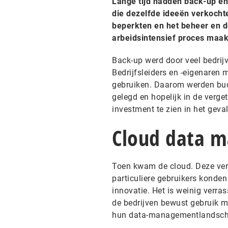
Lange tijd hadden back-up en 
die dezelfde ideeën verkocht
beperkten en het beheer en de
arbeidsintensief proces maak
Back-up werd door veel bedrijv
Bedrijfsleiders en -eigenaren 
gebruiken. Daarom werden budg
gelegd en hopelijk in de verge
investment te zien in het geva
Cloud data 
Toen kwam de cloud. Deze veran
particuliere gebruikers konden 
innovatie. Het is weinig verra
de bedrijven bewust gebruik ma
hun data-managementlandsch