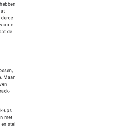
e hebben
aat
n derde
 waarde
dat de
ossen,
e. Maar
jven
back-
ck-ups
an met
en stel