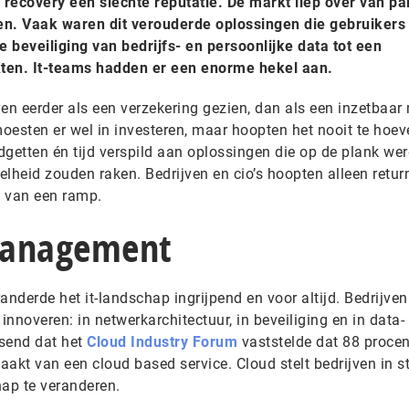
recovery een slechte reputatie. De markt liep over van par
en. Vaak waren dit verouderde oplossingen die gebruikers
 beveiliging van bedrijfs- en persoonlijke data tot een
ten. It-teams hadden er een enorme hekel aan.
en eerder als een verzekering gezien, dan als een inzetbaar 
moesten er wel in investeren, maar hoopten het nooit te hoev
etten én tijd verspild aan oplossingen die op de plank we
telheid zouden raken. Bedrijven en cio’s hoopten alleen retur
l van een ramp.
management
derde het it-landschap ingrijpend en voor altijd. Bedrijven
innoveren: in netwerkarchitectuur, in beveiliging en in data-
ssend dat het
Cloud Industry Forum
vaststelde dat 88 procen
akt van een cloud based service. Cloud stelt bedrijven in s
ap te veranderen.