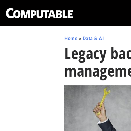
Home
»
Data & AI
Legacy bac
managem