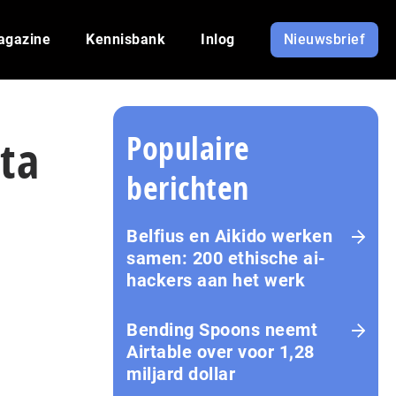
agazine
Kennisbank
Inlog
Nieuwsbrief
Populaire
ta
berichten
Belfius en Aikido werken
samen: 200 ethische ai-
hackers aan het werk
Bending Spoons neemt
Airtable over voor 1,28
miljard dollar