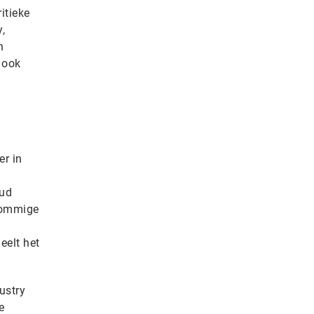
itieke
,
n
 ook
er in
oud
sommige
eelt het
ustry
e