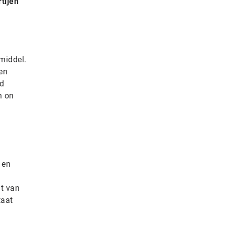
tijen
middel.
en
rd
n on
 en
t van
taat