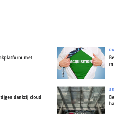
DA
ankplatform met
Be
mi
SE
tijgen dankzij cloud
Be
ha