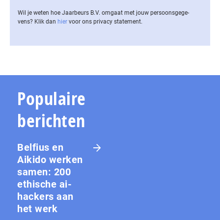
Wil je weten hoe Jaarbeurs B.V. omgaat met jouw per­soons­ge­ge­
vens? Klik dan
hier
voor ons privacy statement.
Populaire
berichten
Belfius en
Aikido werken
samen: 200
ethische ai-
hackers aan
het werk