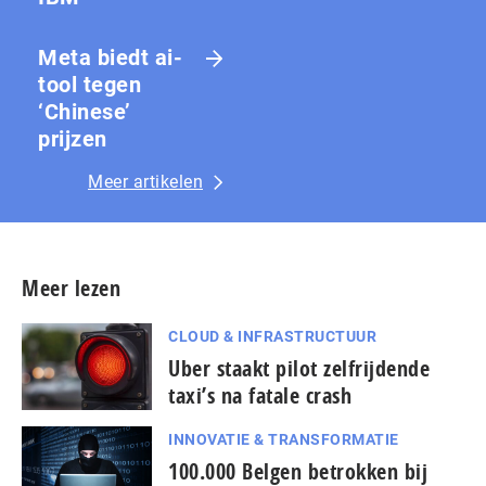
Meta biedt ai-
tool tegen
‘Chinese’
prijzen
Meer artikelen
Meer lezen
CLOUD & INFRASTRUCTUUR
Uber staakt pilot zelfrijdende
taxi’s na fatale crash
INNOVATIE & TRANSFORMATIE
100.000 Belgen betrokken bij