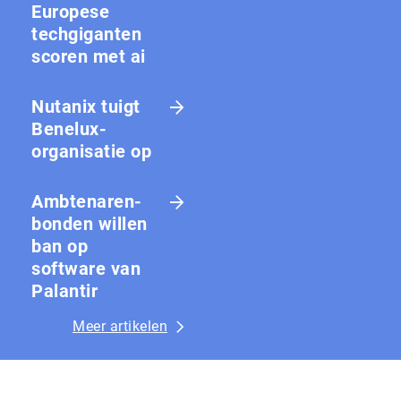
Europese
techgiganten
scoren met ai
Nutanix tuigt
Benelux-
organisatie op
Amb­te­na­ren­
bon­den willen
ban op
software van
Palantir
Meer artikelen