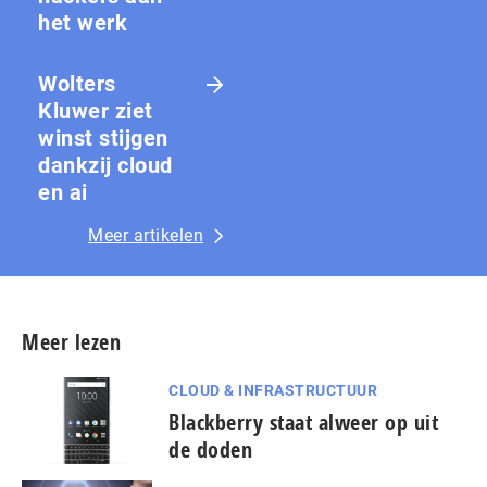
het werk
Wolters
Kluwer ziet
winst stijgen
dankzij cloud
en ai
Meer artikelen
Meer lezen
CLOUD & INFRASTRUCTUUR
Blackberry staat alweer op uit
de doden