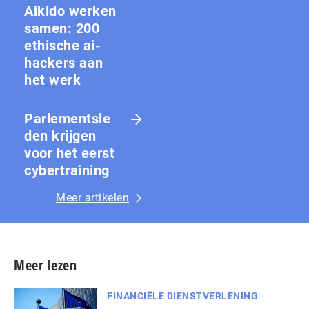
Aikido werken
samen: 200
ethische ai-
hackers aan
het werk
Parlementsle
den krijgen
voor het eerst
cybertraining
Meer artikelen
Meer lezen
FINANCIËLE DIENSTVERLENING