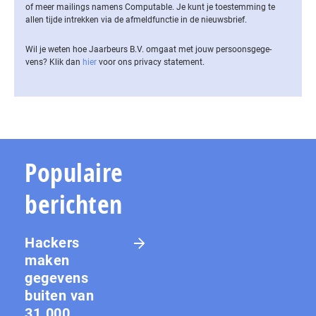
of meer mailings namens Computable. Je kunt je toestemming te
allen tijde intrekken via de af­meld­func­tie in de nieuwsbrief.
Wil je weten hoe Jaarbeurs B.V. omgaat met jouw per­soons­ge­ge­
vens? Klik dan
hier
voor ons privacy statement.
Populaire
berichten
Hackers
maken
gegevens
buiten van
31.000