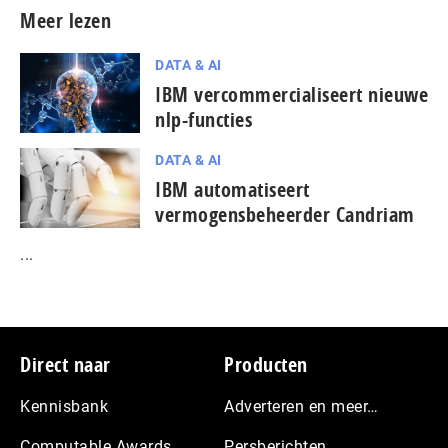
Meer lezen
DATA & AI
IBM vercommercialiseert nieuwe
nlp-functies
DATA & AI
IBM automatiseert
vermogensbeheerder Candriam
...
Footer
Direct naar
Producten
Kennisbank
Adverteren en meer…
Computable Awards
Persberichten