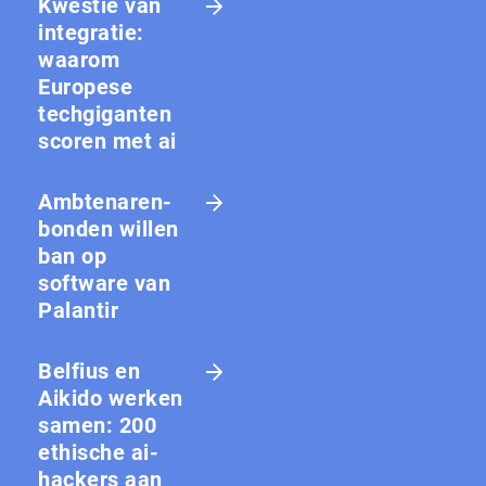
Kwestie van
integratie:
waarom
Europese
techgiganten
scoren met ai
Amb­te­na­ren­
bon­den willen
ban op
software van
Palantir
Belfius en
Aikido werken
samen: 200
ethische ai-
hackers aan