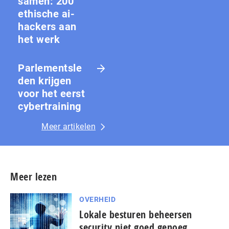
samen: 200
ethische ai-
hackers aan
het werk
Parlementsle
den krijgen
voor het eerst
cybertraining
Meer artikelen
Meer lezen
OVERHEID
Lokale besturen beheersen
security niet goed genoeg