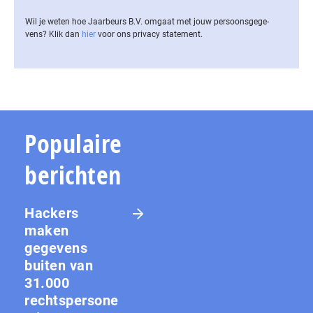
Wil je weten hoe Jaarbeurs B.V. omgaat met jouw per­soons­ge­ge­
vens? Klik dan
hier
voor ons privacy statement.
Populaire
berichten
Hackers
maken
gegevens
buiten van
31.000
rechtspersone