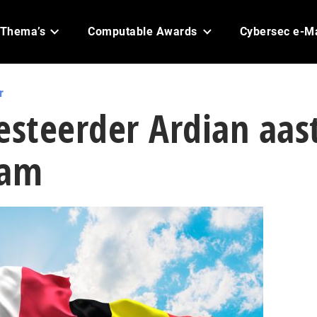
Thema’s
Computable Awards
Cybersec e-M
r
esteerder Ardian aas
eam