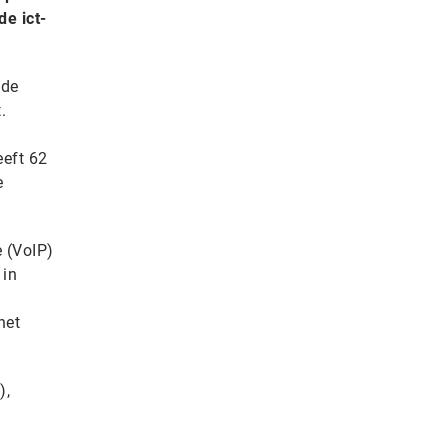
de ict-
 de
.
eeft 62
e
e (VoIP)
 in
het
),