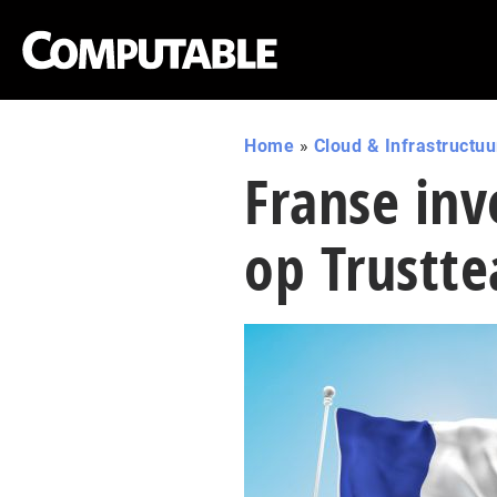
Home
»
Cloud & Infrastructuu
Franse inv
op Trustt