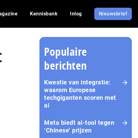
agazine
Kennisbank
Inlog
Nieuwsbrief
Populaire
t
berichten
Kwestie van integratie:
waarom Europese
techgiganten scoren met
ai
Meta biedt ai-tool tegen
‘Chinese’ prijzen