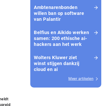
Amb­te­na­ren­bon­den
willen ban op software
van Palantir
Belfius en Aikido werken
samen: 200 ethische ai-
hackers aan het werk
Wolters Kluwer ziet
winst stijgen dankzij
cloud en ai
Meer artikelen
meldt
spreid