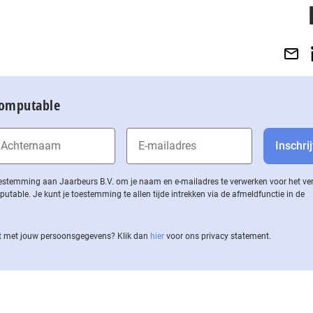
Computable
 toestemming aan Jaarbeurs B.V. om je naam en e-mailadres te verwerken voor het v
ble. Je kunt je toestemming te allen tijde intrekken via de af­meld­func­tie in de
 met jouw per­soons­ge­ge­vens? Klik dan
hier
voor ons privacy statement.