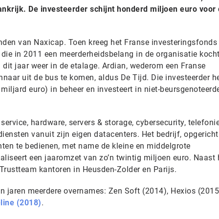
ankrijk. De investeerder schijnt honderd miljoen euro voor 
nden van Naxicap. Toen kreeg het Franse investeringsfonds
die in 2011 een meerderheidsbelang in de organisatie kocht
 dit jaar weer in de etalage. Ardian, wederom een Franse
 winnaar uit de bus te komen, aldus De Tijd. Die investeerder h
miljard euro) in beheer en investeert in niet-beursgenoteerd
service, hardware, servers & storage, cybersecurity, telefoni
diensten vanuit zijn eigen datacenters. Het bedrijf, opgericht
anten te bedienen, met name de kleine en middelgrote
liseert een jaaromzet van zo’n twintig miljoen euro. Naast 
 Trustteam kantoren in Heusden-Zolder en Parijs.
n jaren meerdere overnames: Zen Soft (2014), Hexios (2015
-line (2018)
.