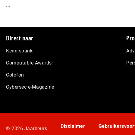
...
Footer
Direct naar
Pro
Kennisbank
Adv
Computable Awards
Per
Colofon
Cybersec e-Magazine
Disclaimer
Gebruikersvoo
© 2026 Jaarbeurs