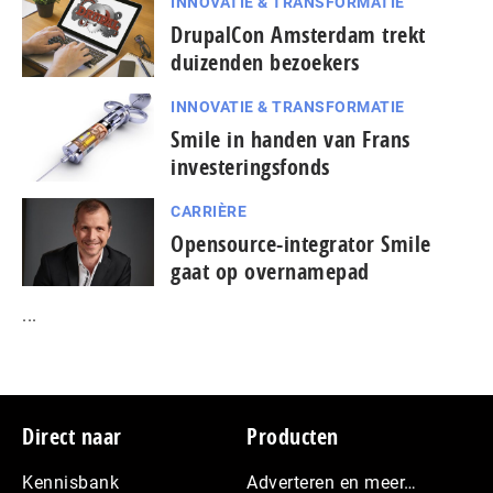
INNOVATIE & TRANSFORMATIE
DrupalCon Amsterdam trekt
duizenden bezoekers
INNOVATIE & TRANSFORMATIE
Smile in handen van Frans
investeringsfonds
CARRIÈRE
Opensource-integrator Smile
gaat op overnamepad
...
Footer
Direct naar
Producten
Kennisbank
Adverteren en meer…