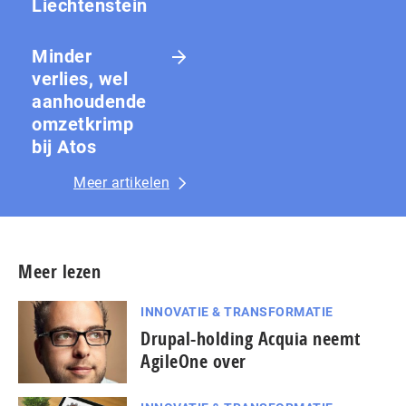
Liechtenstein
Minder
verlies, wel
aanhoudende
omzetkrimp
bij Atos
Meer artikelen
Meer lezen
INNOVATIE & TRANSFORMATIE
Drupal-holding Acquia neemt
AgileOne over