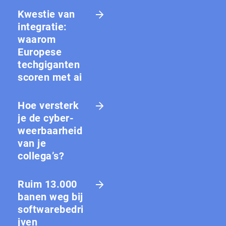
Kwestie van
integratie:
waarom
Europese
techgiganten
scoren met ai
Hoe versterk
je de cy­ber­
weer­baar­heid
van je
collega’s?
Ruim 13.000
banen weg bij
softwarebedri
jven