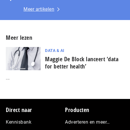
Meer artikelen
Meer lezen
DATA & AI
Maggie De Block lanceert ‘data
for better health’
...
Footer
Direct naar
Producten
Kennisbank
Adverteren en meer…