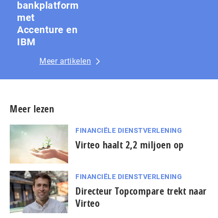
bankplatform
met
Accenture en
IBM
Meer artikelen
Meer lezen
FINANCIËLE DIENSTVERLENING
Virteo haalt 2,2 miljoen op
FINANCIËLE DIENSTVERLENING
Directeur Topcompare trekt naar
Virteo