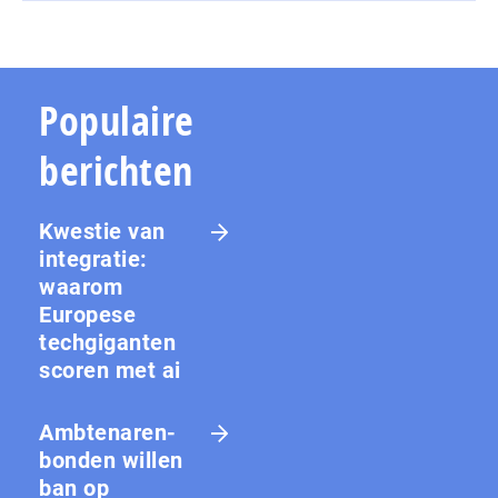
Populaire
berichten
Kwestie van
integratie:
waarom
Europese
techgiganten
scoren met ai
Amb­te­na­ren­
bon­den willen
ban op