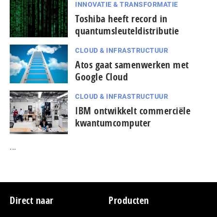
INNOVATIE & TRANSFORMATIE
Toshiba heeft record in
quantumsleuteldistributie
CLOUD & INFRASTRUCTUUR
Atos gaat samenwerken met
Google Cloud
CLOUD & INFRASTRUCTUUR
IBM ontwikkelt commerciële
kwantumcomputer
...
Footer
Direct naar
Producten