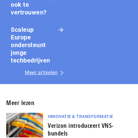
ook te
vertrouwen?
Scaleup
Europe
ondersteunt
jonge
techbedrijven
Meer artikelen
Meer lezen
INNOVATIE & TRANSFORMATIE
Verizon introduceert VNS-
bundels