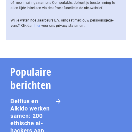
of meer mailings namens Computable. Je kunt je toestemming te
allen tijde intrekken via de af­meld­func­tie in de nieuwsbrief.
Wil je weten hoe Jaarbeurs B.V. omgaat met jouw per­soons­ge­ge­
vens? Klik dan
hier
voor ons privacy statement.
Populaire
berichten
Belfius en
Aikido werken
samen: 200
ethische ai-
hackers aan