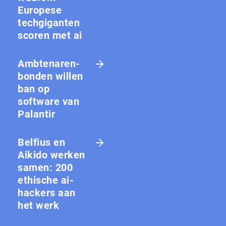
Europese
techgiganten
scoren met ai
Amb­te­na­ren­
bon­den willen
ban op
software van
Palantir
Belfius en
Aikido werken
samen: 200
ethische ai-
hackers aan
het werk