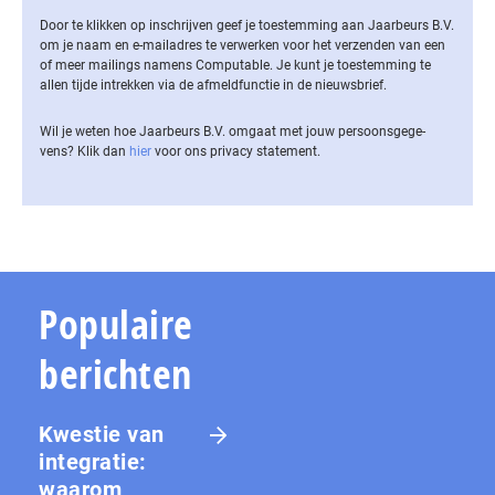
Door te klikken op inschrijven geef je toestemming aan Jaarbeurs B.V.
om je naam en e-mailadres te verwerken voor het verzenden van een
of meer mailings namens Computable. Je kunt je toestemming te
allen tijde intrekken via de af­meld­func­tie in de nieuwsbrief.
Wil je weten hoe Jaarbeurs B.V. omgaat met jouw per­soons­ge­ge­
vens? Klik dan
hier
voor ons privacy statement.
Populaire
berichten
Kwestie van
integratie:
waarom