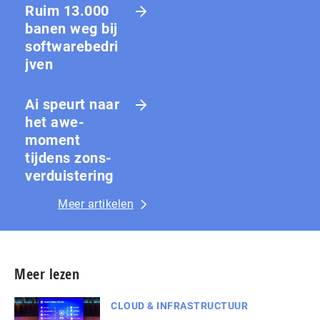
Ruim 13.000
banen weg bij
softwarebedri
jven
Ai speurt naar
het awe-
moment
tijdens zons­
ver­duis­te­ring
Meer artikelen
Meer lezen
CLOUD & INFRASTRUCTUUR