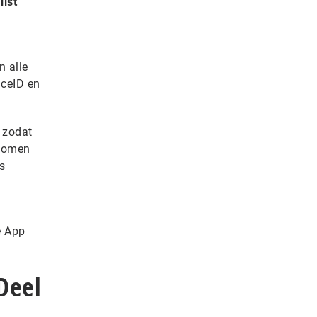
list
n alle
aceID en
 zodat
 komen
s
e App
Deel