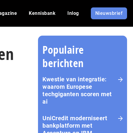
agazine
Kennisbank
Inlog
Nieuwsbrief
Populaire
len
berichten
Kwestie van integratie:
waarom Europese
techgiganten scoren met
ai
UniCredit moderniseert
bankplatform met