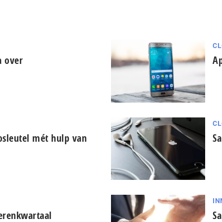
CL
a over
Ap
CL
sleutel mét hulp van
Sa
IN
erenkwartaal
Sa