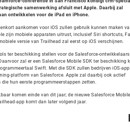
eamforce-conferentie in San Francisco kondigt crm-specia
rategische samenwerking afsluit met Apple. Daarbij zal
aan ontwikkelen voor de iPad en iPhone.
nnenkort aankomen voor iOS zullen gebruik kunnen maken va
e zijn mobiele apparaten uitrust, inclusief Siri shortcuts, F
obiele versie van Trailhead zal eerst op iOS verschijnen.
ls ter beschikking stellen voor de Salesforce-ontwikkelaars
Daarvoor zal er een Salesforce Mobile SDK ter beschikking
programmeertaal Swift. Met die SDK zullen bedrijven iOS-app
ing-platform van Salesforce. Apple zal daarbij ook actief
 die hun eerste programmeerstappen zetten.
baar komen einde van dit jaar; de nieuwe Salesforce Mobil
ailhead-app komt dan later volgend jaar.