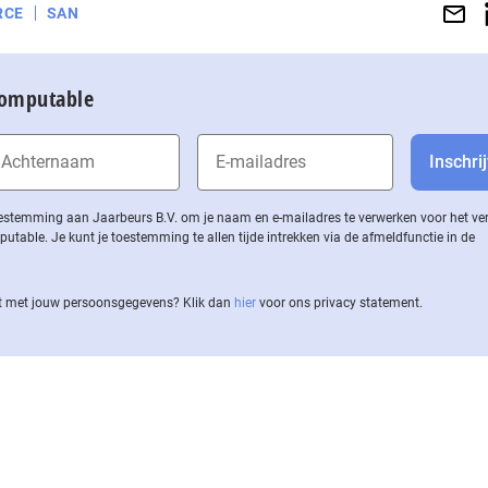
RCE
SAN
Computable
 toestemming aan Jaarbeurs B.V. om je naam en e-mailadres te verwerken voor het v
ble. Je kunt je toestemming te allen tijde intrekken via de af­meld­func­tie in de
 met jouw per­soons­ge­ge­vens? Klik dan
hier
voor ons privacy statement.