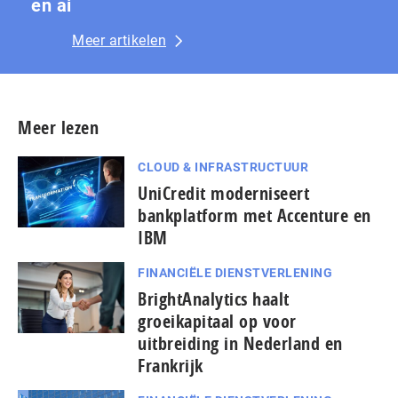
en ai
Meer artikelen
Meer lezen
CLOUD & INFRASTRUCTUUR
UniCredit moderniseert
bankplatform met Accenture en
IBM
FINANCIËLE DIENSTVERLENING
BrightAnalytics haalt
groeikapitaal op voor
uitbreiding in Nederland en
Frankrijk