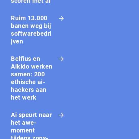
scoren met ai
Ruim 13.000
banen weg bij
softwarebedri
jven
Belfius en
Aikido werken
samen: 200
ethische ai-
hackers aan
het werk
Ai speurt naar
het awe-
moment
tijdens zons­