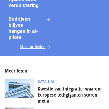
ver­duis­te­ring
Bedrijven
blijven
hangen in ai-
pilots
Meer artikelen
Meer lezen
DATA & AI
Kwestie van integratie: waarom
Europese techgiganten scoren
met ai