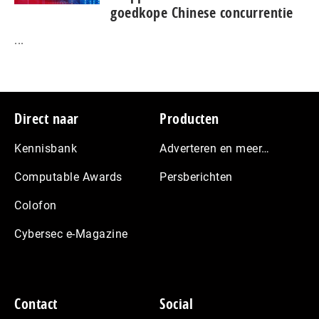
goedkope Chinese con­cur­ren­tie
...
Footer
Direct naar
Producten
Kennisbank
Adverteren en meer…
Computable Awards
Persberichten
Colofon
Cybersec e-Magazine
Contact
Social