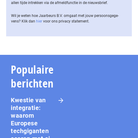
allen tijde intrekken via de af­meld­func­tie in de nieuwsbrief.
Wil je weten hoe Jaarbeurs B.V. omgaat met jouw per­soons­ge­ge­
vens? Klik dan
hier
voor ons privacy statement.
Populaire
berichten
Kwestie van
integratie:
waarom
Europese
techgiganten