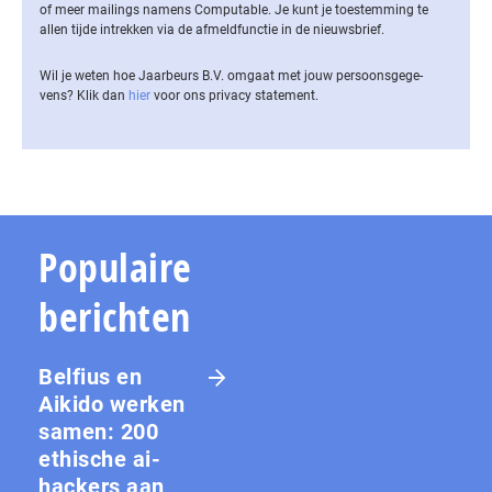
of meer mailings namens Computable. Je kunt je toestemming te
allen tijde intrekken via de af­meld­func­tie in de nieuwsbrief.
Wil je weten hoe Jaarbeurs B.V. omgaat met jouw per­soons­ge­ge­
vens? Klik dan
hier
voor ons privacy statement.
Populaire
berichten
Belfius en
Aikido werken
samen: 200
ethische ai-
hackers aan