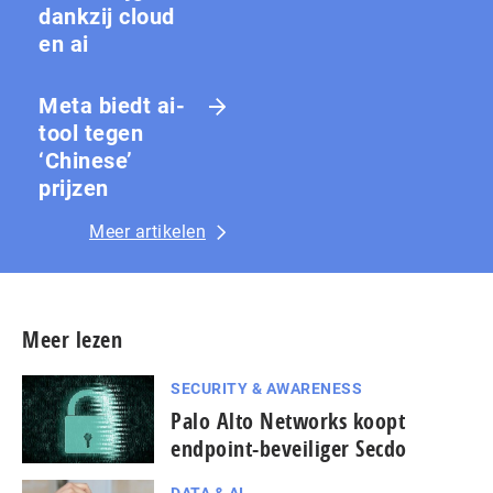
dankzij cloud
en ai
Meta biedt ai-
tool tegen
‘Chinese’
prijzen
Meer artikelen
Meer lezen
SECURITY & AWARENESS
Palo Alto Networks koopt
endpoint-beveiliger Secdo