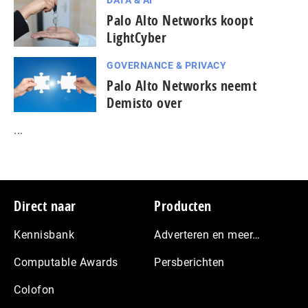
DATA & AI
Palo Alto Networks koopt
LightCyber
GOVERNANCE & PRIVACY
Palo Alto Networks neemt
Demisto over
...
Footer
Direct naar
Producten
Kennisbank
Adverteren en meer…
Computable Awards
Persberichten
Colofon