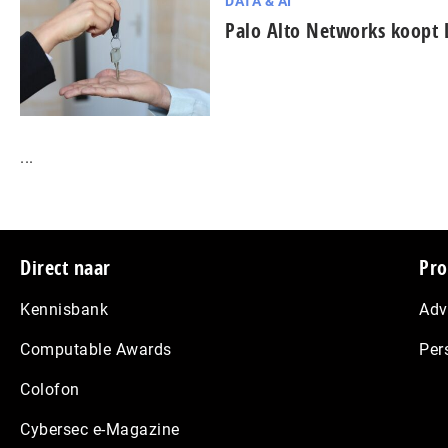
DATA & AI
Palo Alto Networks koopt 
...
Footer
Direct naar
Pro
Kennisbank
Adv
Computable Awards
Per
Colofon
Cybersec e-Magazine