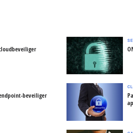
SE
cloudbeveiliger
ON
CL
endpoint-beveiliger
Pa
ap