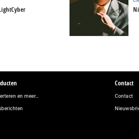
CA
LightCyber
Ni
ducten
Contact
erteren en meer…
Contact
sberichten
Nieuwsbri