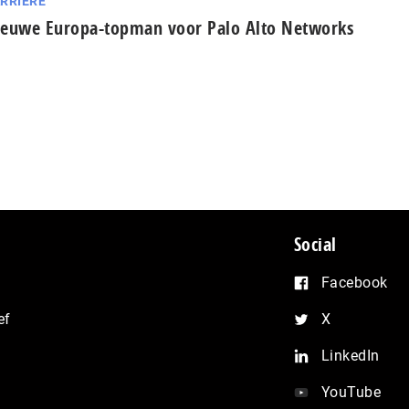
RRIÈRE
euwe Europa-topman voor Palo Alto Networks
Social
Facebook
ef
X
LinkedIn
YouTube