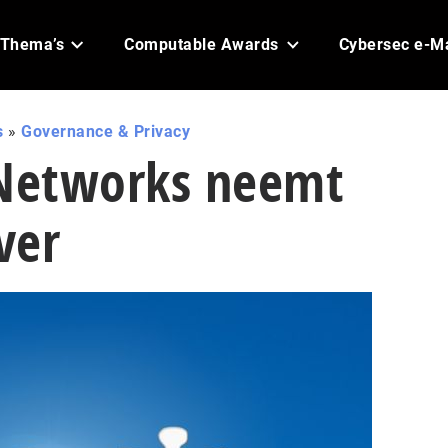
Thema’s
Computable Awards
Cybersec e-M
s
»
Governance & Privacy
 Networks neemt
ver