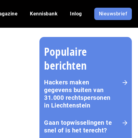
agazine
Kennisbank
Inlog
Nieuwsbrief
Populaire
berichten
Hackers maken
gegevens buiten van
31.000 rechtspersonen
in Liechtenstein
Gaan topwisselingen te
snel of is het terecht?