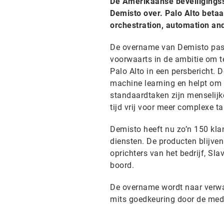
De Amerikaanse beveiligings
Demisto over. Palo Alto betaal
orchestration, automation an
De overname van Demisto past 
voorwaarts in de ambitie om te
Palo Alto in een persbericht. 
machine learning en helpt om d
standaardtaken zijn menselijke
tijd vrij voor meer complexe t
Demisto heeft nu zo’n 150 klan
diensten. De producten blijve
oprichters van het bedrijf, Sl
boord.
De overname wordt naar verwac
mits goedkeuring door de mede