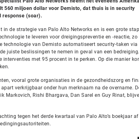
specialist Palo Alto Networks neemt het eveneens Amerik
t 560 miljoen dollar voor Demisto, dat thuis is in security
d response (soar).
in de strategie van Palo Alto Networks en is een grote sta
chnologie te leveren voor dreigingspreventie en -reactie, zo 
De technologie van Demisto automatiseert security-taken via
e juiste beslissingen te nemen in geval van een bedreiging.
 interventies met 95 procent in te perken. Op die manier ko
aken.
ten, vooral grote organisaties in de gezondheidszorg en fin
n apart verkrijgbaar onder hun merknaam na de overname. D
avik Markovich, Rishi Bhargava, Dan Sarel en Guy Rinat, blijv
hting tegen het derde kwartaal van Palo Alto’s boekjaar af
dingingsautoriteiten.