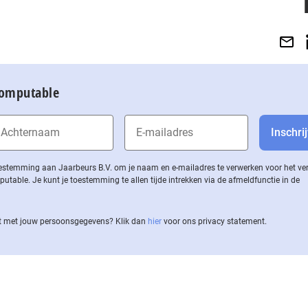
Computable
 toestemming aan Jaarbeurs B.V. om je naam en e-mailadres te verwerken voor het v
ble. Je kunt je toestemming te allen tijde intrekken via de af­meld­func­tie in de
 met jouw per­soons­ge­ge­vens? Klik dan
hier
voor ons privacy statement.