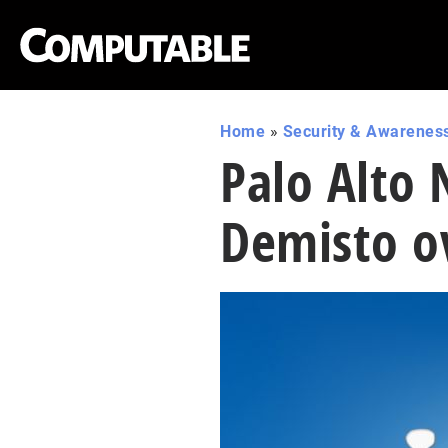
Home
»
Security & Awarenes
Palo Alto
Demisto o