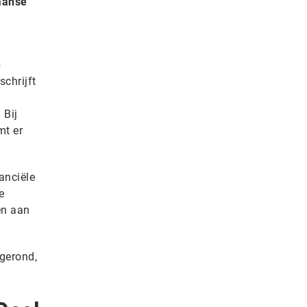
aanse
p
schrijft
 Bij
mt er
anciële
e
en aan
gerond,