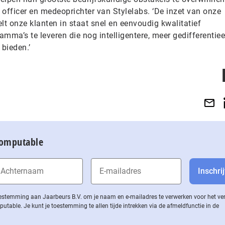
officer en medeoprichter van Stylelabs. ‘De inzet van onze
lt onze klanten in staat snel en eenvoudig kwalitatief
ma’s te leveren die nog intelligentere, meer gedifferentiee
 bieden.’
Computable
 toestemming aan Jaarbeurs B.V. om je naam en e-mailadres te verwerken voor het v
ble. Je kunt je toestemming te allen tijde intrekken via de af­meld­func­tie in de