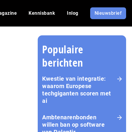
agazine
Kennisbank
Inlog
Nieuwsbrief
Populaire
berichten
Kwestie van integratie:
waarom Europese
techgiganten scoren met
ai
Amb­te­na­ren­bon­den
willen ban op software