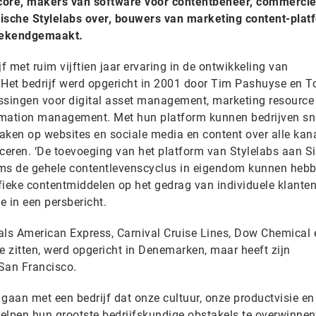
core, makers van software voor contentbeheer, commercie
gische Stylelabs over, bouwers van marketing content-plat
bekendgemaakt.
f met ruim vijftien jaar ervaring in de ontwikkeling van
 Het bedrijf werd opgericht in 2001 door Tim Pashuyse en 
ssingen voor digital asset management, marketing resource
mation management. Met hun platform kunnen bedrijven sn
ken op websites en sociale media en content over alle kan
ceren. ‘De toevoeging van het platform van Stylelabs aan Si
ams de gehele contentlevenscyclus in eigendom kunnen hebb
ieke contentmiddelen op het gedrag van individuele klanten’
 in een persbericht.
 als American Express, Carnival Cruise Lines, Dow Chemical 
le zitten, werd opgericht in Denemarken, maar heeft zijn
San Francisco.
e gaan met een bedrijf dat onze cultuur, onze productvisie e
elpen hun grootste bedrijfskundige obstakels te overwinnen’