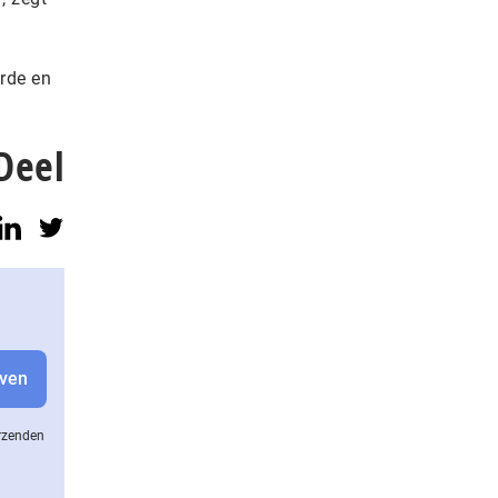
rde en
Deel
erzenden