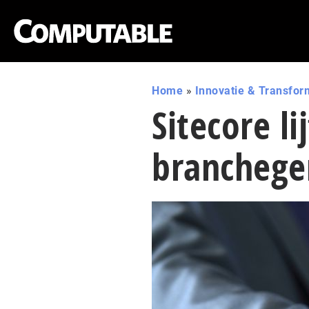
Home
»
Innovatie & Transfor
Sitecore li
branchegen