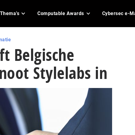
Thema’s
Computable Awards
Cybersec e-M
matie
jft Belgische
oot Stylelabs in