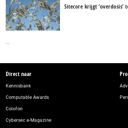
Sitecore krijgt ‘overdosis’
...
Footer
Direct naar
Pro
Kennisbank
Adv
Computable Awards
Per
Colofon
Cybersec e-Magazine