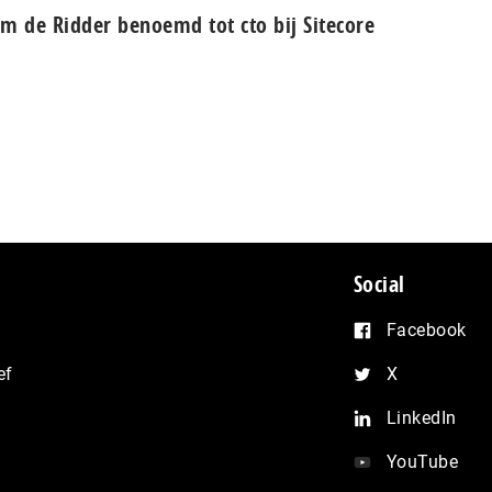
m de Ridder benoemd tot cto bij Sitecore
Social
Facebook
ef
X
LinkedIn
YouTube