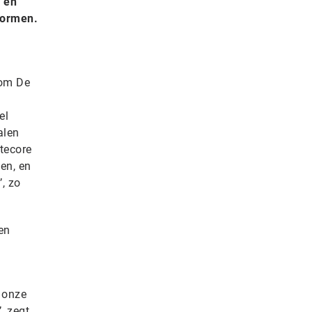
 en
formen.
Tom De
el
alen
tecore
en, en
, zo
en
n onze
, zegt