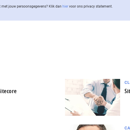
 met jouw per­soons­ge­ge­vens? Klik dan
hier
voor ons privacy statement.
CL
itecore
Si
CA