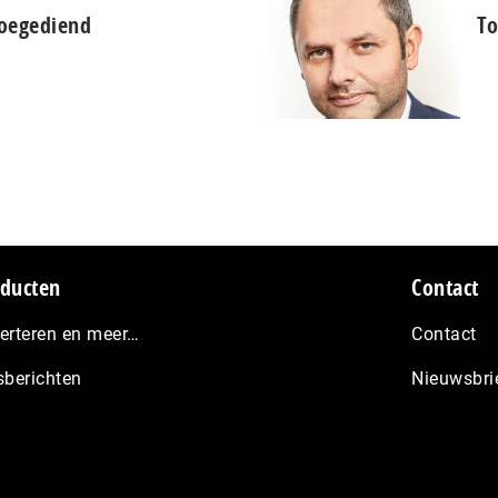
 toegediend
To
ducten
Contact
erteren en meer…
Contact
sberichten
Nieuwsbri