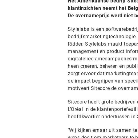
Het Amerikaanse bedrijf Site
klantinzichten neemt het Bel
De overnameprijs werd niet 
Stylelabs is een softwarebedrij
bedrijfsmarketingtechnologie.
Ridder. Stylelabs maakt toepa
management en product infor
digitale reclamecampagnes ma
heen creëren, beheren en publi
zorgt ervoor dat marketingte
de impact begrijpen van specif
motiveert Sitecore de overname
Sitecore heeft grote bedrijven
L’Oréal in de klantenportefeuil
hoofdkwartier ondertussen in 
‘Wij kijken ernaar uit samen t
wens deelt om marketeers te h