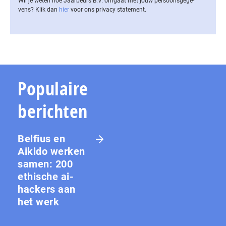
Wil je weten hoe Jaarbeurs B.V. omgaat met jouw per­soons­ge­ge­
vens? Klik dan
hier
voor ons privacy statement.
Populaire
berichten
Belfius en
Aikido werken
samen: 200
ethische ai-
hackers aan
het werk