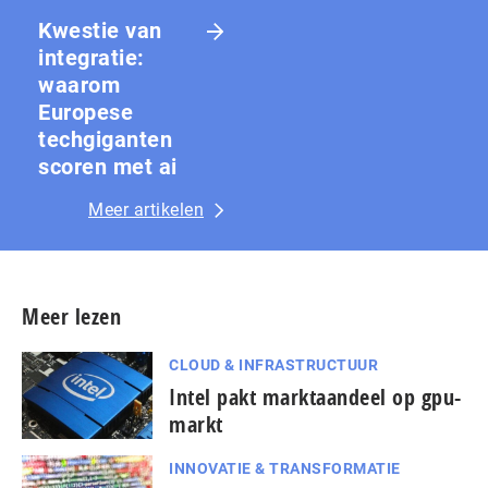
Kwestie van
integratie:
waarom
Europese
techgiganten
scoren met ai
Meer artikelen
Meer lezen
CLOUD & INFRASTRUCTUUR
Intel pakt marktaandeel op gpu-
markt
INNOVATIE & TRANSFORMATIE