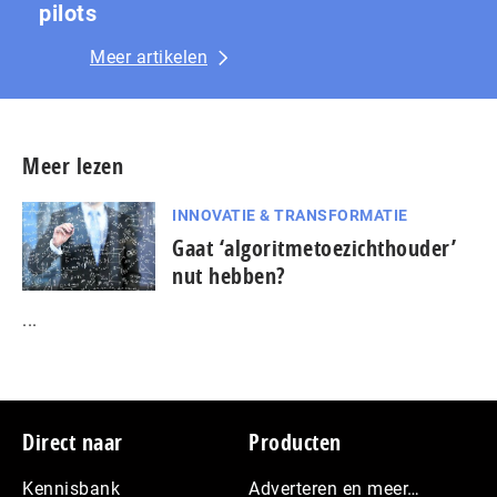
pilots
Meer artikelen
Meer lezen
INNOVATIE & TRANSFORMATIE
Gaat ‘algoritmetoezichthouder’
nut hebben?
...
Footer
Direct naar
Producten
Kennisbank
Adverteren en meer…