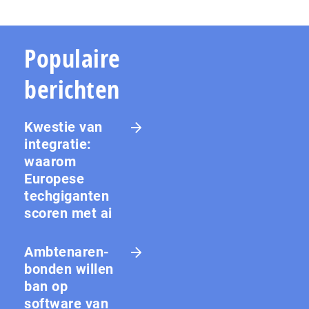
Populaire
berichten
Kwestie van
integratie:
waarom
Europese
techgiganten
scoren met ai
Amb­te­na­ren­
bon­den willen
ban op
software van