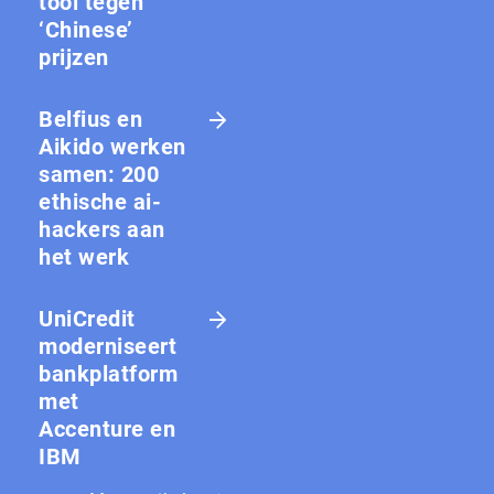
tool tegen
‘Chinese’
prijzen
Belfius en
Aikido werken
samen: 200
ethische ai-
hackers aan
het werk
UniCredit
moderniseert
bankplatform
met
Accenture en
IBM