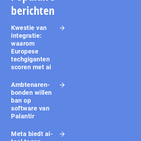
berichten
Kwestie van
integratie:
waarom
Europese
techgiganten
scoren met ai
Amb­te­na­ren­
bon­den willen
ban op
software van
Palantir
Meta biedt ai-