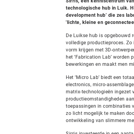
Sirris, een kenniscentrum va
technologische hub in Luik. 
development hub’ die zes lab
'lichte, kleine en geconnecte
De Luikse hub is opgebouwd ro
volledige productieproces. Zo
vorm krijgen met 3D-ontwerpen,
het ‘Fabrication Lab’ worden 
bewerkingen en maakt men mi
Het ‘Micro Lab’ biedt een tota
electronics, micro-assemblage 
matrix-technologieën ingezet v
productieomstandigheden aan d
toepassingen in combinaties v
zo licht mogelijk te maken door
ontwikkeling van slimmere me
Sirris investeerde in een aant