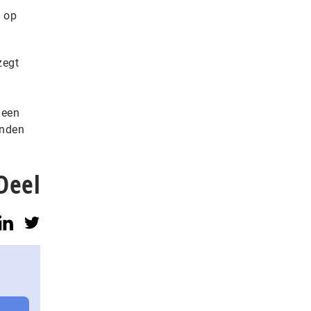
d op
zegt
 een
enden
Deel