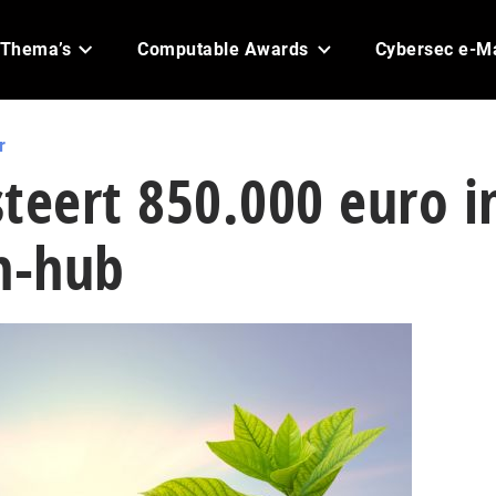
Thema’s
Computable Awards
Cybersec e-M
r
esteert 850.000 euro i
h-hub