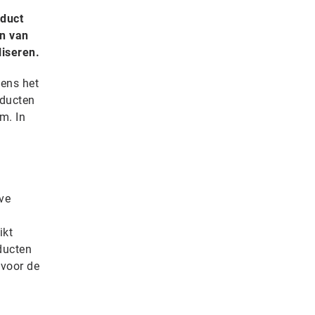
oduct
en van
liseren.
dens het
oducten
m. In
ve
ikt
ducten
 voor de