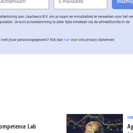
 toestemming aan Jaarbeurs B.V. om je naam en e-mailadres te verwerken voor het v
ble. Je kunt je toestemming te allen tijde intrekken via de af­meld­func­tie in de
 met jouw per­soons­ge­ge­vens? Klik dan
hier
voor ons privacy statement.
IN
 Competence Lab
Ag