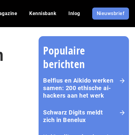
agazine
Kennisbank
Inlog
Nieuwsbrief
Populaire
n
berichten
Belfius en Aikido werken
samen: 200 ethische ai-
hackers aan het werk
Schwarz Digits meldt
zich in Benelux