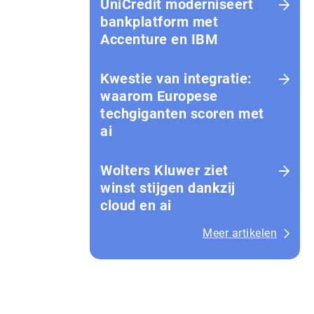
UniCredit moderniseert
bankplatform met
Accenture en IBM
Kwestie van integratie:
waarom Europese
techgiganten scoren met
ai
Wolters Kluwer ziet
winst stijgen dankzij
cloud en ai
Meer artikelen