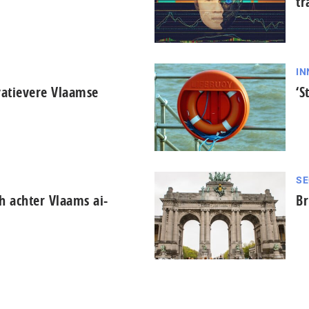
tr
IN
vatievere Vlaamse
‘S
SE
ch achter Vlaams ai-
Br