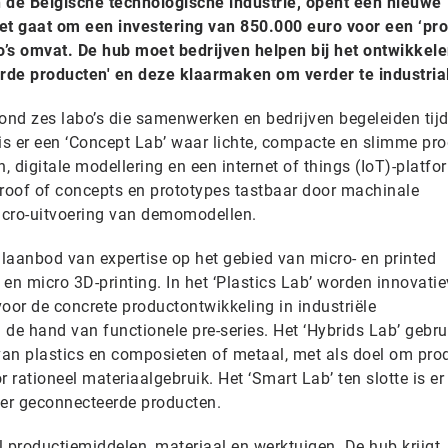
n de Belgische technologische industrie, opent een nieuwe
Het gaat om een investering van 850.000 euro voor een ‘pr
o’s omvat. De hub moet bedrijven helpen bij het ontwikkel
erde producten' en deze klaarmaken om verder te industria
nd zes labo’s die samenwerken en bedrijven begeleiden tij
 is er een ‘Concept Lab’ waar lichte, compacte en slimme pr
 digitale modellering en een internet of things (IoT)-platfor
proof of concepts en prototypes tastbaar door machinale
cro-uitvoering van demomodellen.
alaanbod van expertise op het gebied van micro- en printed
en micro 3D-printing. In het ‘Plastics Lab’ worden innovatie
oor de concrete productontwikkeling in industriële
e hand van functionele pre-series. Het ‘Hybrids Lab’ gebru
an plastics en composieten of metaal, met als doel om pro
 rationeel materiaalgebruik. Het ‘Smart Lab’ ten slotte is er
er geconnecteerde producten.
al productiemiddelen, materiaal en werktuigen. De hub krijgt