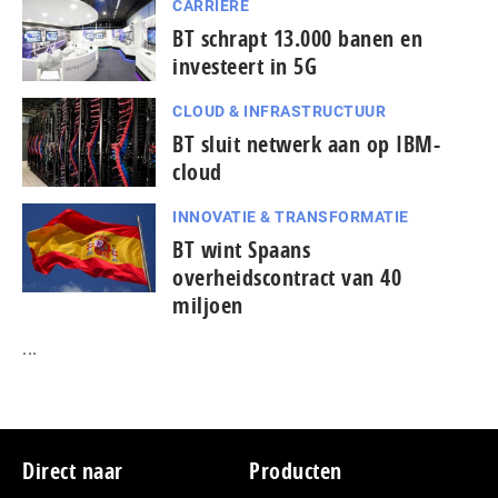
CARRIÈRE
BT schrapt 13.000 banen en
investeert in 5G
CLOUD & INFRASTRUCTUUR
BT sluit netwerk aan op IBM-
cloud
INNOVATIE & TRANSFORMATIE
BT wint Spaans
overheidscontract van 40
miljoen
...
Footer
Direct naar
Producten