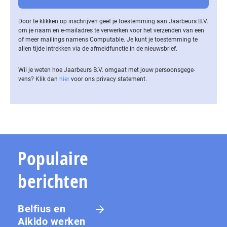
Door te klikken op inschrijven geef je toestemming aan Jaarbeurs B.V.
om je naam en e-mailadres te verwerken voor het verzenden van een
of meer mailings namens Computable. Je kunt je toestemming te
allen tijde intrekken via de af­meld­func­tie in de nieuwsbrief.
Wil je weten hoe Jaarbeurs B.V. omgaat met jouw per­soons­ge­ge­
vens? Klik dan
hier
voor ons privacy statement.
Populaire
berichten
Belfius en
Aikido werken