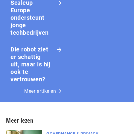
Scaleup
Europe
ondersteunt
jonge
techbedrijven
Die robot ziet
er schattig
uit, maar is hij
ook te
vertrouwen?
Meer artikelen
Meer lezen
GOVERNANCE & PRIVACY