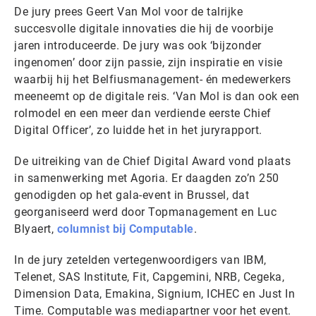
De jury prees Geert Van Mol voor de talrijke
succesvolle digitale innovaties die hij de voorbije
jaren introduceerde. De jury was ook ‘bijzonder
ingenomen’ door zijn passie, zijn inspiratie en visie
waarbij hij het Belfiusmanagement- én medewerkers
meeneemt op de digitale reis. ‘Van Mol is dan ook een
rolmodel en een meer dan verdiende eerste Chief
Digital Officer’, zo luidde het in het juryrapport.
De uitreiking van de Chief Digital Award vond plaats
in samenwerking met Agoria. Er daagden zo’n 250
genodigden op het gala-event in Brussel, dat
georganiseerd werd door Topmanagement en Luc
Blyaert,
columnist bij Computable
.
In de jury zetelden vertegenwoordigers van IBM,
Telenet, SAS Institute, Fit, Capgemini, NRB, Cegeka,
Dimension Data, Emakina, Signium, ICHEC en Just In
Time. Computable was mediapartner voor het event.