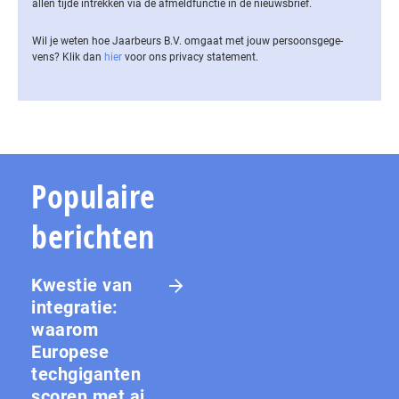
allen tijde intrekken via de af­meld­func­tie in de nieuwsbrief.
Wil je weten hoe Jaarbeurs B.V. omgaat met jouw per­soons­ge­ge­
vens? Klik dan
hier
voor ons privacy statement.
Populaire
berichten
Kwestie van
integratie:
waarom
Europese
techgiganten
scoren met ai