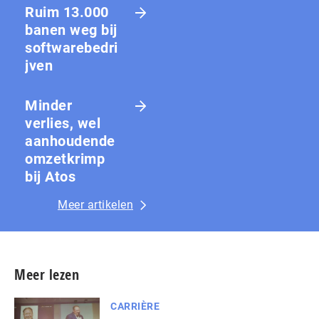
Ruim 13.000
banen weg bij
softwarebedri
jven
Minder
verlies, wel
aanhoudende
omzetkrimp
bij Atos
Meer artikelen
Meer lezen
CARRIÈRE