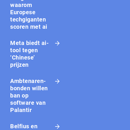
waarom
Europese
techgiganten
scoren met ai
Meta biedt ai-
tool tegen
‘Chinese’
prijzen
Amb­te­na­ren­
bon­den willen
ban op
software van
Palantir
Belfius en