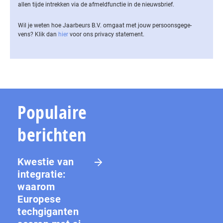
allen tijde intrekken via de af­meld­func­tie in de nieuwsbrief.
Wil je weten hoe Jaarbeurs B.V. omgaat met jouw per­soons­ge­ge­
vens? Klik dan
hier
voor ons privacy statement.
Populaire
berichten
Kwestie van
integratie:
waarom
Europese
techgiganten