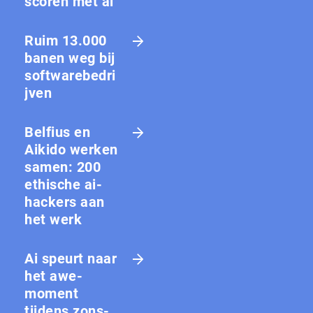
scoren met ai
Ruim 13.000
banen weg bij
softwarebedri
jven
Belfius en
Aikido werken
samen: 200
ethische ai-
hackers aan
het werk
Ai speurt naar
het awe-
moment
tijdens zons­