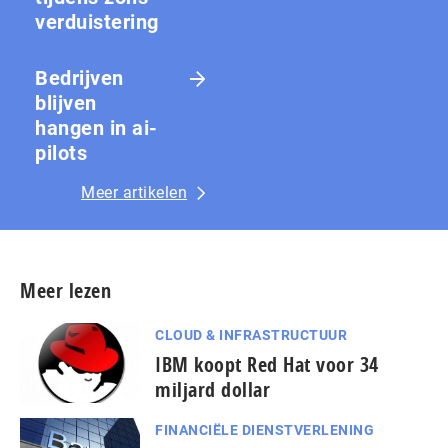
ver­duis­te­ring
Bedrijven
blijven
hangen in ai-
pilots
Meer artikelen
Meer lezen
CLOUD & INFRASTRUCTUUR
IBM koopt Red Hat voor 34
miljard dollar
FINANCIËLE DIENSTVERLENING