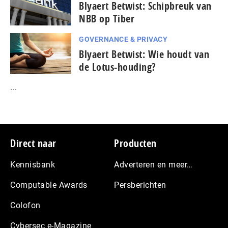
Blyaert Betwist: Schipbreuk van
NBB op Tiber
GOVERNANCE & PRIVACY
Blyaert Betwist: Wie houdt van
de Lotus-houding?
...
Footer
Direct naar
Producten
Kennisbank
Adverteren en meer…
Computable Awards
Persberichten
Colofon
Cybersec e-Magazine