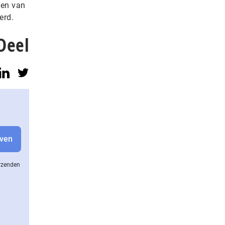
ven van
erd.
Deel
erzenden