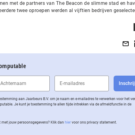
amen met de partners van The Beacon de slimme stad en ha
eerdere twee oproepen werden al vijftien bedrijven geselecte
Computable
 toestemming aan Jaarbeurs B.V. om je naam en e-mailadres te verwerken voor het v
ble. Je kunt je toestemming te allen tijde intrekken via de af­meld­func­tie in de
 met jouw per­soons­ge­ge­vens? Klik dan
hier
voor ons privacy statement.