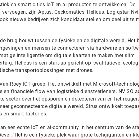
tiek en smart cities IoT en ai-producten te ontwikkelen. De
 vervoegen, zijn Aptus, Geckomatics, Helicus, Logiqstar, Nv
ok nieuwe bedrijven zich kandidaat stellen om deel uit te
 de brug bouwt tussen de fysieke en de digitale wereld. Het b
omgevingen en mensen te connecteren via hardware en softw
atige intelligentie om digitale kaarten te maken met slim
ig. Helicus is een start-up gericht op kwalitatieve, ecolog
ische transportoplossingen met drones.
 Van Roey ICT groep. Het ontwikkelt met Microsoft-technolo
e en financiële flow van logistieke dienstverleners. NVISO a
eke sector over het opsporen en detecteren van en het reager
meer geconnecteerde digitale wereld. Sirus ontwikkelt toepa
s en smart factories.
n een echte IoT en ai-community in het centrum van de sta
ever. ‘Het is een fysieke plek waar grote techgiganten en kl