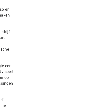
iso en
 maken
edrijf
are.
ische
gie een
dviseert
en op
ssingen
d’,
eine