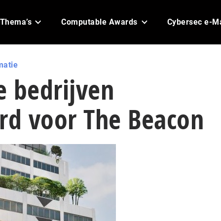
Thema’s
Computable Awards
Cybersec e-M
matie
e bedrijven
erd voor The Beacon