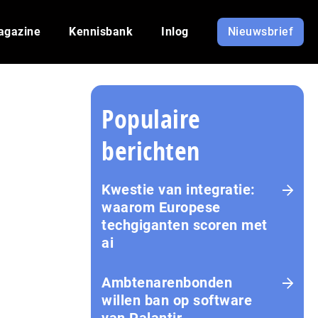
agazine
Kennisbank
Inlog
Nieuwsbrief
Populaire
berichten
Kwestie van integratie:
waarom Europese
techgiganten scoren met
ai
Amb­te­na­ren­bon­den
willen ban op software