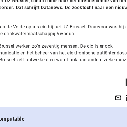
et UZ Brussel, schuift door naar het directiecomité van het
erder. Dat schrijft Datanews. De zoektocht naar een nieuw
n de Velde op als cio bij het UZ Brussel. Daarvoor was hij 
lse drinkwatermaatschappij Vivaqua.
Brussel werken zo’n zeventig mensen. De cio is er ook
unicatie en het beheer van het elektronische patiëntendoss
Brussel zelf ontwikkeld en wordt ook aan andere ziekenhuiz
Computable