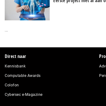
Eerste project met ai aan o
...
Footer
Direct naar
Pro
Kennisbank
Adv
Computable Awards
Per
Colofon
Cybersec e-Magazine