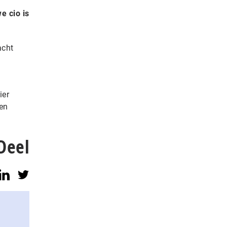
e cio is
acht
ier
en
Deel