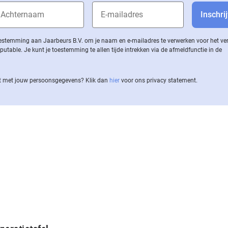
 toestemming aan Jaarbeurs B.V. om je naam en e-mailadres te verwerken voor het v
ble. Je kunt je toestemming te allen tijde intrekken via de af­meld­func­tie in de
 met jouw per­soons­ge­ge­vens? Klik dan
hier
voor ons privacy statement.