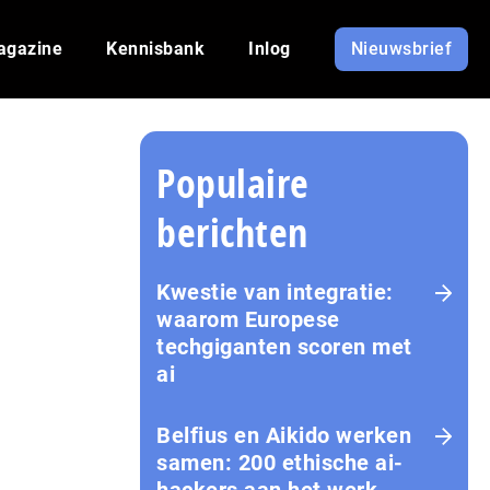
agazine
Kennisbank
Inlog
Nieuwsbrief
Populaire
berichten
Kwestie van integratie:
waarom Europese
techgiganten scoren met
ai
Belfius en Aikido werken
samen: 200 ethische ai-