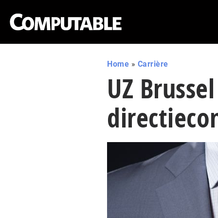
Home
»
Carrière
UZ Brussel 
directieco