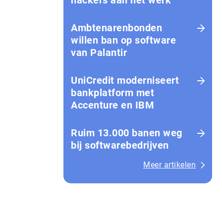
hackers aan het werk
Amb­te­na­ren­bon­den
willen ban op software
van Palantir
UniCredit moderniseert
bankplatform met
Accenture en IBM
Ruim 13.000 banen weg
bij softwarebedrijven
Meer artikelen