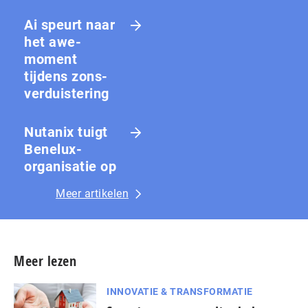
Ai speurt naar
het awe-
moment
tijdens zons­
ver­duis­te­ring
Nutanix tuigt
Benelux-
organisatie op
Meer artikelen
Meer lezen
INNOVATIE & TRANSFORMATIE