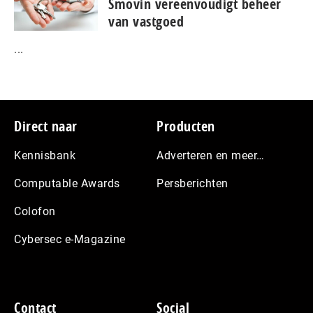
Smovin vereenvoudigt beheer
van vastgoed
...
Footer
Direct naar
Producten
Kennisbank
Adverteren en meer…
Computable Awards
Persberichten
Colofon
Cybersec e-Magazine
Contact
Social