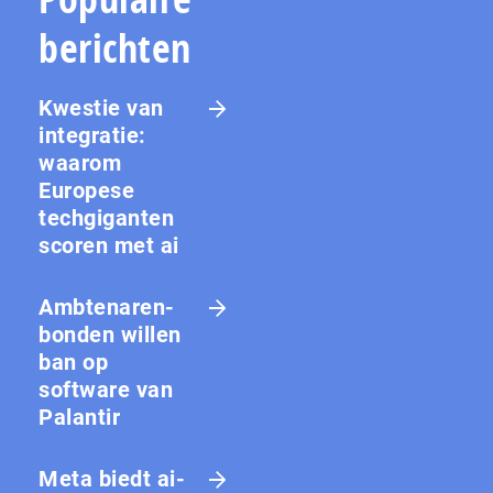
berichten
Kwestie van
integratie:
waarom
Europese
techgiganten
scoren met ai
Amb­te­na­ren­
bon­den willen
ban op
software van
Palantir
Meta biedt ai-