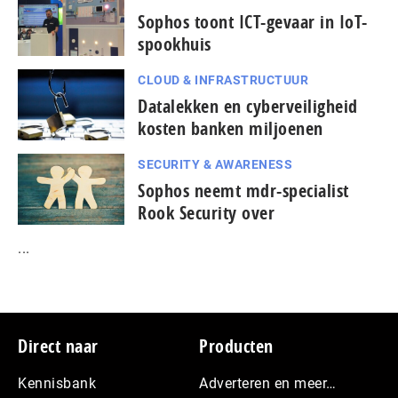
Sophos toont ICT-gevaar in IoT-
spookhuis
CLOUD & INFRASTRUCTUUR
Datalekken en cyberveiligheid
kosten banken miljoenen
SECURITY & AWARENESS
Sophos neemt mdr-specialist
Rook Security over
...
Footer
Direct naar
Producten
Kennisbank
Adverteren en meer…