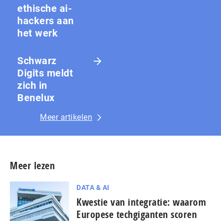
ethische ai-
hackers aan
het werk
Schwarz
Digits meldt
zich in
Benelux
Meer artikelen
Meer lezen
DATA & AI
Kwestie van integratie: waarom
Europese techgiganten scoren