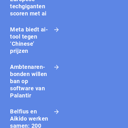
techgiganten
scoren met ai
Meta biedt ai-
tool tegen
‘Chinese’
prijzen
Amb­te­na­ren­
bon­den willen
ban op
software van
Palantir
Belfius en
Aikido werken
samen: 200