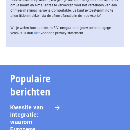
Door te klikken op inschrijven geef je toestemming aan Jaarbeurs B.V.
om je naam en e-mailadres te verwerken voor het verzenden van een
of meer mailings namens Computable. Je kunt je toestemming te
allen tijde intrekken via de af­meld­func­tie in de nieuwsbrief.
Wil je weten hoe Jaarbeurs B.V. omgaat met jouw per­soons­ge­ge­
vens? Klik dan
hier
voor ons privacy statement.
Populaire
berichten
Kwestie van
integratie:
waarom
Europese