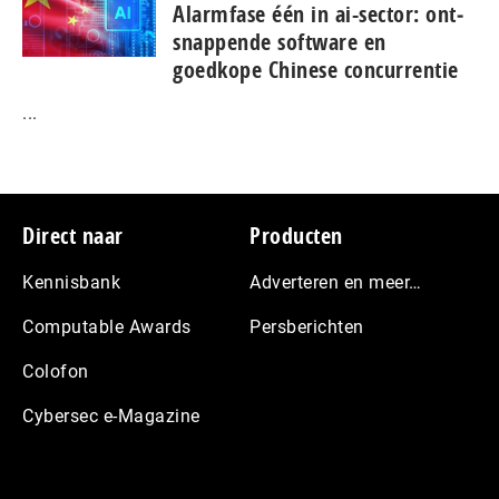
Alarmfase één in ai-sector: ont­
snap­pen­de software en
goedkope Chinese con­cur­ren­tie
...
Footer
Direct naar
Producten
Kennisbank
Adverteren en meer…
Computable Awards
Persberichten
Colofon
Cybersec e-Magazine