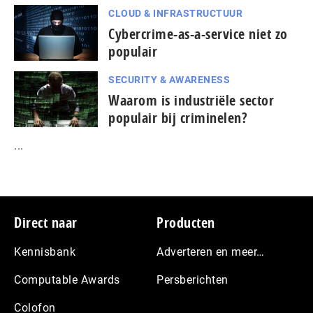
CLOUD & INFRASTRUCTUUR
Cybercrime-as-a-service niet zo
populair
SECURITY & AWARENESS
Waarom is industriële sector
populair bij criminelen?
...
Footer
Direct naar
Producten
Kennisbank
Adverteren en meer…
Computable Awards
Persberichten
Colofon