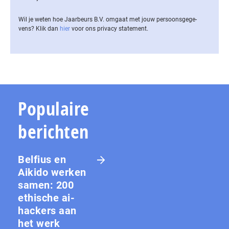
Wil je weten hoe Jaarbeurs B.V. omgaat met jouw per­soons­ge­ge­
vens? Klik dan
hier
voor ons privacy statement.
Populaire
berichten
Belfius en
Aikido werken
samen: 200
ethische ai-
hackers aan
het werk