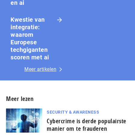
en ai
Kwestie van
integratie:
waarom
Europese
techgiganten
scoren met ai
Meer artikelen
Meer lezen
SECURITY & AWARENESS
Cybercrime is derde populairste
manier om te frauderen