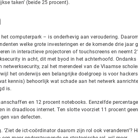
jkse taken’ (beide 25 procent).
n
ker het computerpark – is onderhevig aan veroudering. Daaro
denten welke grote investeringen er de komende drie jaar 
teren in interactieve projectoren of touchscreens en neemt 2
ksecurity in acht, dit met byod in het achterhoofd. Ondanks
in netwerksecurity, zal het merendeel van de Vlaamse schole
rwijl het onderwijs een belangrijke doelgroep is voor hackers
wat kennis) behoorlijk wat schade aan het netwerk aanricht
gd is.
 aanschaffen en 12 procent notebooks. Eenzelfde percentage
ren in draadloos internet. Ten slotte voorziet 11 procent geen
ngen van defecten.
. ‘Ziet de ict-coördinator daarom zijn rol ook veranderen’? Hij
 een meer ondersteunende en strategische rol, wil meer