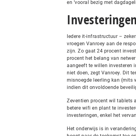
en ‘vooral bezig met dagdageli
Investeringe
Iedere it-infrastructuur – ze
vroegen Vanroey aan de respon
zijn. Zo gaat 24 procent inves
procent het belang van netwer
aangeeft te willen investeren 
niet doen, zegt Vanroey. Dit te
misnoegde leerling kan (mits 
indien dit onvoldoende beveili
Zeventien procent wil tablets
betere wifi en plant te investe
investeringen, enkel het verva
Het onderwijs is in verandering
hoopt naar de toekomst toe op