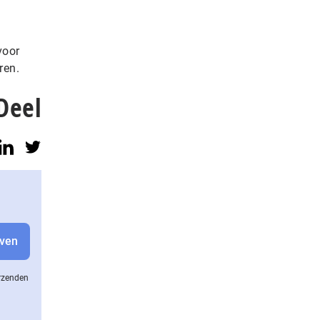
voor
ren.
Deel
erzenden