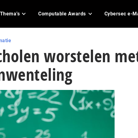
Thema’s
Computable Awards
Cybersec e-M
matie
cholen worstelen me
omwenteling