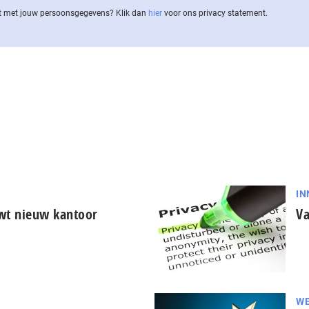
 met jouw per­soons­ge­ge­vens? Klik dan
hier
voor ons privacy statement.
IN
wt nieuw kantoor
Va
WE