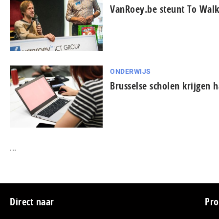
VanRoey.be steunt To Walk
ONDERWIJS
Brusselse scholen krijgen h
...
Footer
Direct naar
Pro