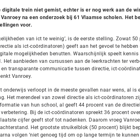
igitale trein niet gemist, echter is er nog werk aan de wi
r Vanroey na een onderzoek bij 61 Vlaamse scholen. Het be
ellingen voor.
lijkheden van ict te weinig’, is de eerste stelling. Zowat 50
ectie als ict-coördinatoren) geeft aan het gevoel te hebben
gitale mogelijkheden benutten. Waarschijnlijk speelt kennis
rol. Het aanbieden van cursussen aan de leerkrachten ter verb
 en transparante communicatie tussen directie, ict-coördina
denkt Vanroey.
et onderwijs verloopt in de meeste gevallen naar wens, al is 
ng. Het merendeel van zowel directie als ict-coördinatoren zi
sformatie van hun school, al geeft 44 procent van de directi
 verbetering. Bij de ict-coördinatoren spreekt 36 procent ove
t laatste cijfer geeft stof tot nadenken. Daarom vroeg Vanro
chterstand. Het grootste struikelblok (50 procent) blijkt be
aarna volgen ‘niet genoeg tijd om op lange termijn te kunnen