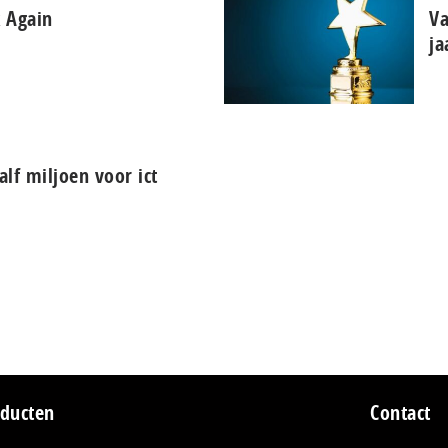
 Again
Va
ja
alf miljoen voor ict
ducten
Contact