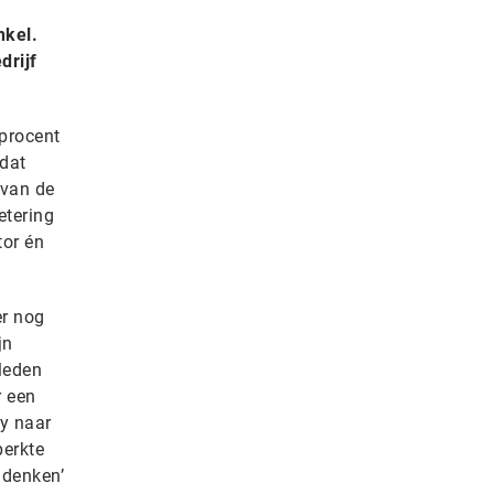
nkel.
drijf
 procent
 dat
 van de
etering
tor én
er nog
jn
eleden
r een
ey naar
perkte
 denken’