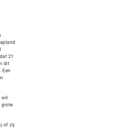
m
gepland
1
 dat 21
n dit
. Een
en
 wil
 grote
 of zij