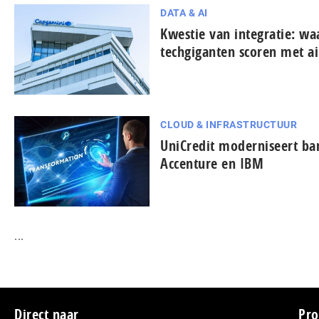
DATA & AI
Kwestie van integratie: w
techgiganten scoren met ai
CLOUD & INFRASTRUCTUUR
UniCredit moderniseert b
Accenture en IBM
...
Direct naar
Pro