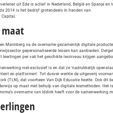
tverlener uit Ede is actief in Nederland, België en Spanje en t
s 2014 is het bedrijf grotendeels in handen van
 Capital.
p maat
k en Malmberg na de overname gezamenlijk digitale product
wijssector gepersonaliseerde lessen kan aanbieden. Dergel
t leerlingen per vak het geschikte lesniveau krijgen aangeb
enwerking niet-exclusief is en dat ze ‘nadrukkelijk opensta
tent en platformen’. Tot dusver werkte de uitgeverij voorna
k (TLN), dat voorheen Van Dijk Educatie heette. Ook dit be
derwijs op maat met behulp van digitale lesmethoden. Het i
anoma’s overname van Iddink heeft voor de samenwerking m
eerlingen