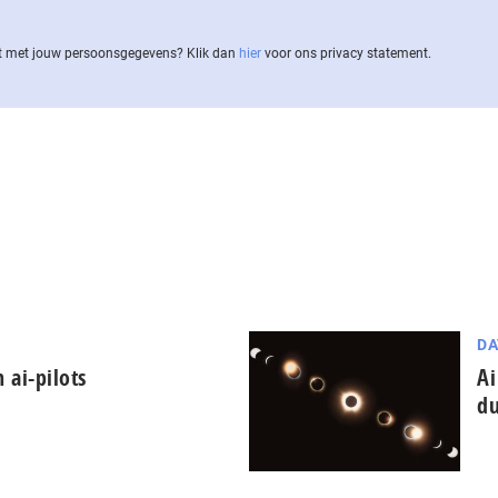
 met jouw per­soons­ge­ge­vens? Klik dan
hier
voor ons privacy statement.
DA
 ai-pilots
Ai
du