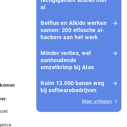
techgiganten scoren met
ai
Belfius en Aikido werken
samen: 200 ethische ai-
hackers aan het werk
Minder verlies, wel
aanhoudende
omzetkrimp bij Atos
Ruim 13.000 banen weg
e komen
bij softwarebedrijven
ver.
Meer artikelen
ezet
igence