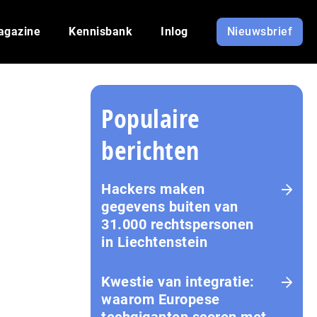
agazine
Kennisbank
Inlog
Nieuwsbrief
Populaire
berichten
Hackers maken
gegevens buiten van
31.000 rechtspersonen
in Liechtenstein
Kwestie van integratie:
waarom Europese