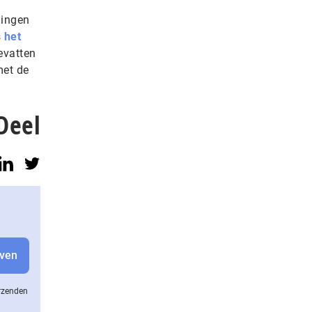
lingen
s
het
evatten
met de
Deel
erzenden