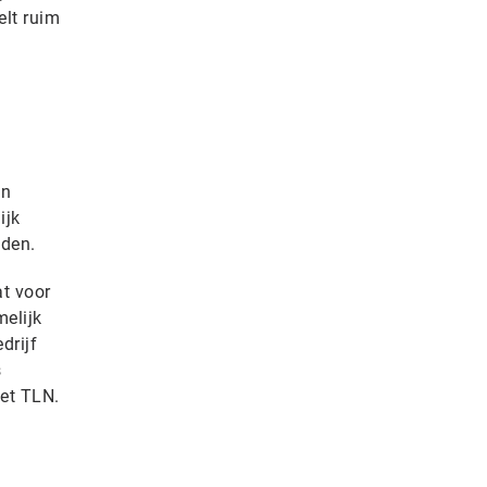
elt ruim
en
ijk
oden.
at voor
melijk
drijf
s
et TLN.