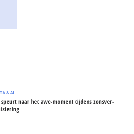
TA & AI
 speurt naar het awe-moment tijdens zons­ver­
is­te­ring