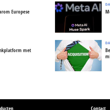
DA
aarom Europese
Me
DA
ankplatform met
Be
mi
ducten
Contact