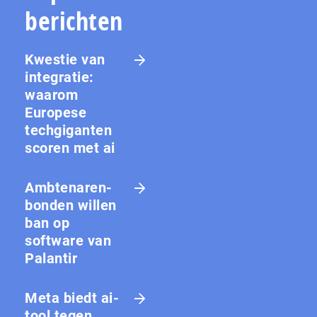
berichten
Kwestie van
integratie:
waarom
Europese
techgiganten
scoren met ai
Amb­te­na­ren­
bon­den willen
ban op
software van
Palantir
Meta biedt ai-
tool tegen