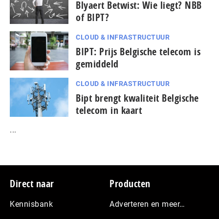
Blyaert Betwist: Wie liegt? NBB
of BIPT?
CLOUD & INFRASTRUCTUUR
BIPT: Prijs Belgische telecom is
gemiddeld
CLOUD & INFRASTRUCTUUR
Bipt brengt kwaliteit Belgische
telecom in kaart
...
Footer
Direct naar
Producten
Kennisbank
Adverteren en meer…