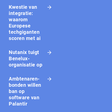
Kwestie van
integratie:
waarom
Europese
techgiganten
scoren met ai
Nutanix tuigt
Benelux-
organisatie op
Amb­te­na­ren­
bon­den willen
ban op
software van
Palantir