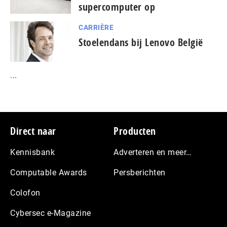
supercomputer op
CARRIÈRE
Stoelendans bij Lenovo België
...
Footer
Direct naar
Producten
Kennisbank
Adverteren en meer…
Computable Awards
Persberichten
Colofon
Cybersec e-Magazine