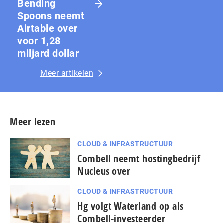
Bending
Spoons neemt
Airtable over
voor 1,28
miljard dollar
Meer artikelen
Meer lezen
CLOUD & INFRASTRUCTUUR
Combell neemt hostingbedrijf
Nucleus over
CLOUD & INFRASTRUCTUUR
Hg volgt Waterland op als
Combell-investeerder