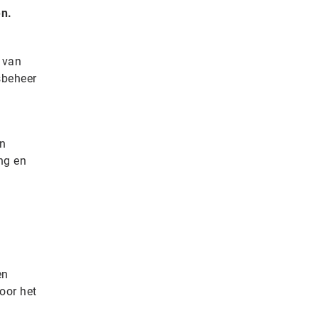
en.
 van
sbeheer
en
ng en
en
oor het