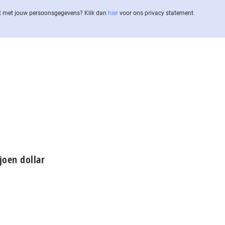
 met jouw per­soons­ge­ge­vens? Klik dan
hier
voor ons privacy statement.
joen dollar