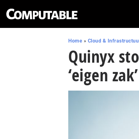
Home
»
Cloud & Infrastructuu
Quinyx sto
‘eigen zak’