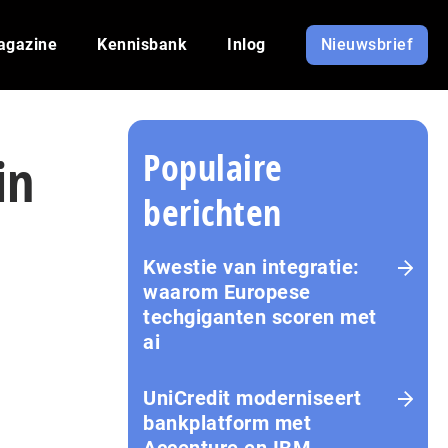
agazine
Kennisbank
Inlog
Nieuwsbrief
Populaire
in
berichten
Kwestie van integratie:
waarom Europese
techgiganten scoren met
ai
UniCredit moderniseert
bankplatform met