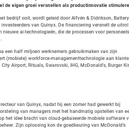
l de eigen groei versnellen als productinnovatie stimuler
het bedrijf ooit, wordt geleid door Alfvén & Didrikson, Battery
investeerders van Quinyx. De financiering versnelt de uitrol
en nieuwe ai-technologieën, die de processen voor personeel
.
ijna een half miljoen werknemers gebruikmaken van zijn
evert (mobiele) workforce-managementtechnologie aan klant
ity Airport, Rituals, Swarovski, IHG, McDonald’s, Burger Ki
directeur van Quinyx, nadat hij​ een zomer had gewerkt bij
worsteling van managers met het handmatig opstellen van e
p het idee bracht van cloud-gebaseerde mobiele software v
beheer. Zijn oplossing kon de goedkeuring van McDonald’s