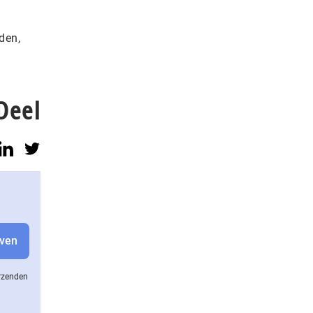
den,
Deel
erzenden