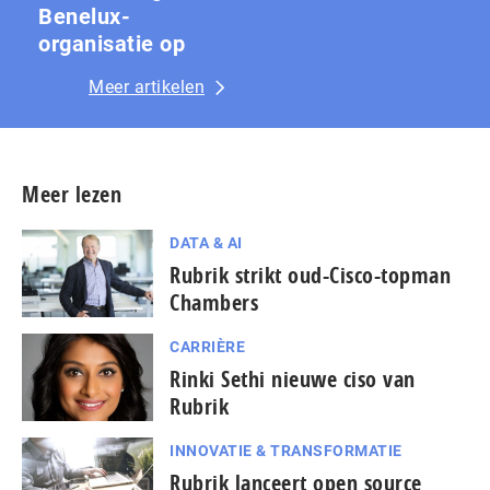
Benelux-
organisatie op
Meer artikelen
Meer lezen
DATA & AI
Rubrik strikt oud-Cisco-topman
Chambers
CARRIÈRE
Rinki Sethi nieuwe ciso van
Rubrik
INNOVATIE & TRANSFORMATIE
Rubrik lanceert open source