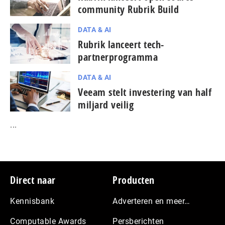
community Rubrik Build
DATA & AI
Rubrik lanceert tech-
partnerprogramma
DATA & AI
Veeam stelt investering van half
miljard veilig
...
Footer
Direct naar
Producten
Kennisbank
Adverteren en meer…
Computable Awards
Persberichten