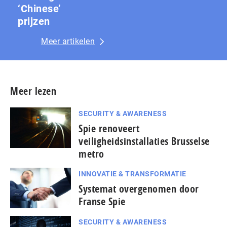
‘Chinese’
prijzen
Meer artikelen
Meer lezen
SECURITY & AWARENESS
Spie renoveert
veiligheidsinstallaties Brusselse
metro
INNOVATIE & TRANSFORMATIE
Systemat overgenomen door
Franse Spie
SECURITY & AWARENESS