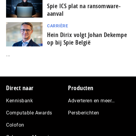
Spie ICS plat na ransomware-
aanval
CARRIÈRE
Hein Dirix volgt Johan Dekempe
op bij Spie België
...
Footer
Direct naar
Producten
Kennisbank
Adverteren en meer…
Computable Awards
Persberichten
Colofon