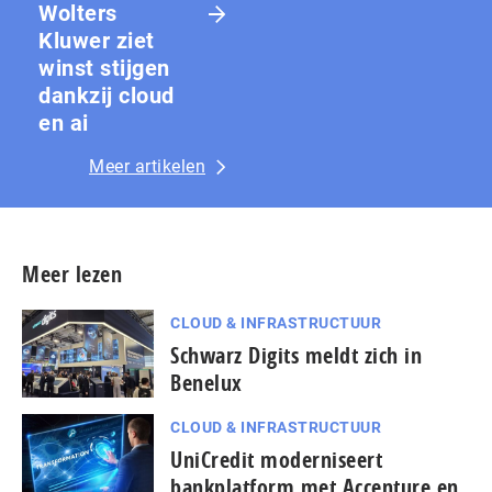
Wolters
Kluwer ziet
winst stijgen
dankzij cloud
en ai
Meer artikelen
Meer lezen
CLOUD & INFRASTRUCTUUR
Schwarz Digits meldt zich in
Benelux
CLOUD & INFRASTRUCTUUR
UniCredit moderniseert
bankplatform met Accenture en