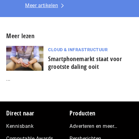
Meer artikelen
Meer lezen
CLOUD & INFRASTRUCTUUR
Smartphonemarkt staat voor
grootste daling ooit
...
Footer
Direct naar
Producten
Kennisbank
Adverteren en meer…
Computable Awards
Persberichten