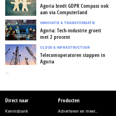
Agoria biedt GDPR Compass ook
aan via Computerland
INNOVATIE & TRANSFORMATIE
Agoria: Tech-industrie groeit
met 2 procent
CLOUD & INFRASTRUCTUUR
Telecomoperatoren stappen in
Agoria
...
Footer
Direct naar
Producten
Kennisbank
Adverteren en meer…