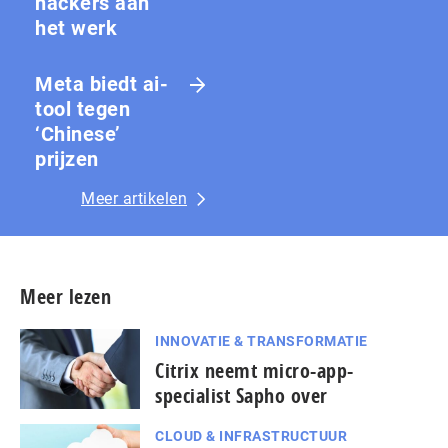
hackers aan
het werk
Meta biedt ai-
tool tegen
‘Chinese’
prijzen
Meer artikelen
Meer lezen
INNOVATIE & TRANSFORMATIE
Citrix neemt micro-app-
specialist Sapho over
CLOUD & INFRASTRUCTUUR