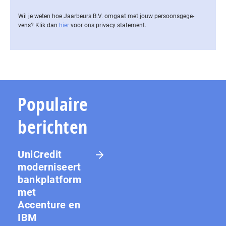
Wil je weten hoe Jaarbeurs B.V. omgaat met jouw per­soons­ge­ge­
vens? Klik dan
hier
voor ons privacy statement.
Populaire
berichten
UniCredit
moderniseert
bankplatform
met
Accenture en
IBM